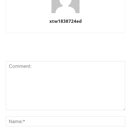
xtw1838724ed
LEAVE A REPLY