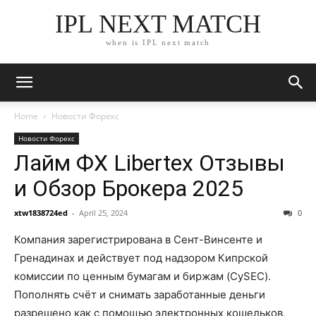
IPL NEXT MATCH
when is IPL next match
Home
Новости Форекс
Новости Форекс
Лайм ФХ Libertex Отзывы
и Обзор Брокера 2025
xtw1838724ed
-
April 25, 2024
0
Компания зарегистрирована в Сент-Винсенте и
Гренадинах и действует под надзором Кипрской
комиссии по ценным бумагам и биржам (CySEC).
Пополнять счёт и снимать заработанные деньги
разрешено как с помощью электронных кошельков,