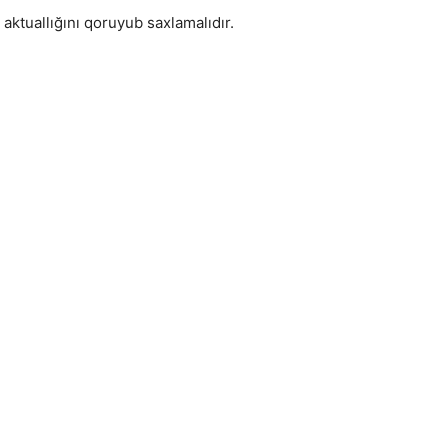
aktuallığını qoruyub saxlamalıdır.