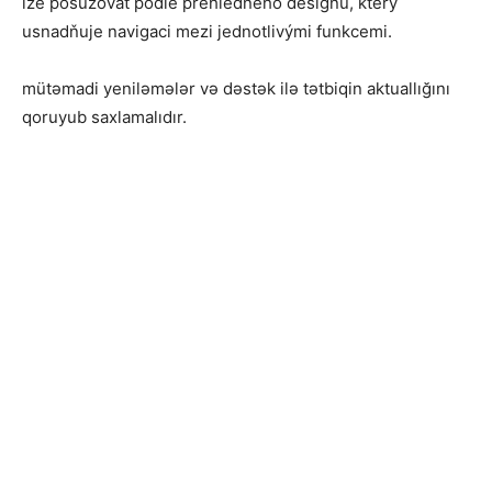
lze posuzovat podle přehledného designu, který
usnadňuje navigaci mezi jednotlivými funkcemi.
mütəmadi yeniləmələr və dəstək ilə tətbiqin aktuallığını
qoruyub saxlamalıdır.