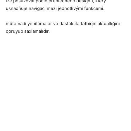
lze posuzovat podle přehledného designu, který
usnadňuje navigaci mezi jednotlivými funkcemi.
mütəmadi yeniləmələr və dəstək ilə tətbiqin aktuallığını
qoruyub saxlamalıdır.