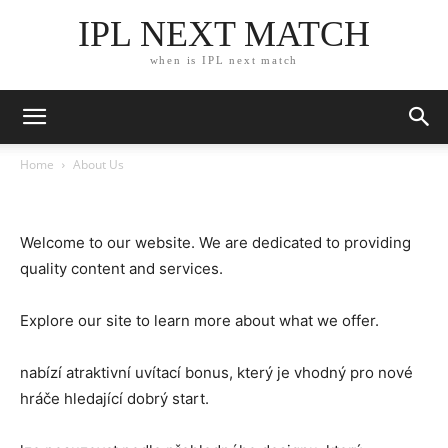
IPL NEXT MATCH
when is IPL next match
Home
About Us
About Us
Welcome to our website. We are dedicated to providing
quality content and services.
Explore our site to learn more about what we offer.
nabízí atraktivní uvítací bonus, který je vhodný pro nové
hráče hledající dobrý start.