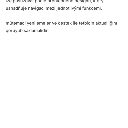
lze posuzovat podle přehledného designu, který
usnadňuje navigaci mezi jednotlivými funkcemi.
mütəmadi yeniləmələr və dəstək ilə tətbiqin aktuallığını
qoruyub saxlamalıdır.