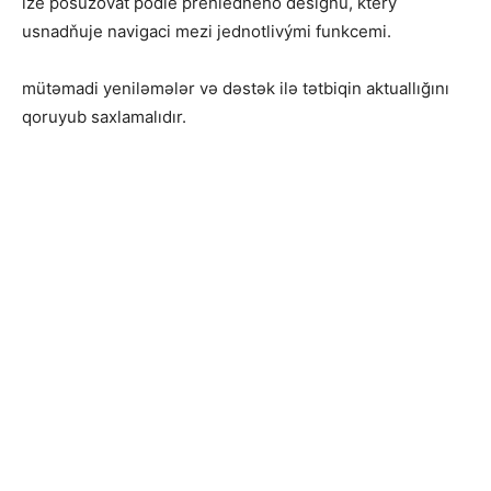
lze posuzovat podle přehledného designu, který
usnadňuje navigaci mezi jednotlivými funkcemi.
mütəmadi yeniləmələr və dəstək ilə tətbiqin aktuallığını
qoruyub saxlamalıdır.