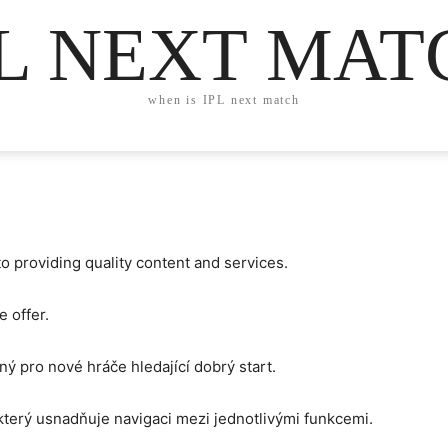
PL NEXT MAT
when is IPL next match
 providing quality content and services.
 offer.
dný pro nové hráče hledající dobrý start.
terý usnadňuje navigaci mezi jednotlivými funkcemi.