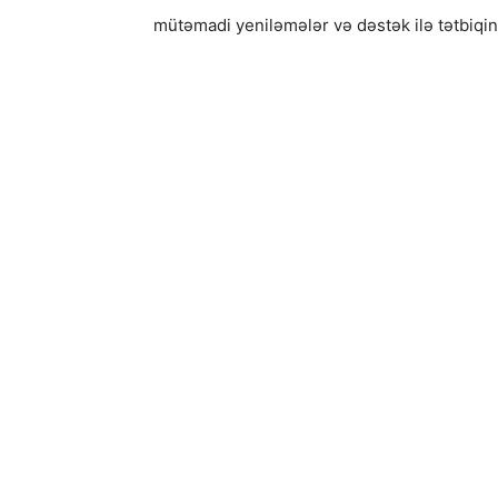
mütəmadi yeniləmələr və dəstək ilə tətbiqin 